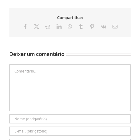
Compartilhar:
Facebook
X
Reddit
LinkedIn
WhatsApp
Tumblr
Pinterest
Vk
E-
mail
Deixar um comentário
Comentário