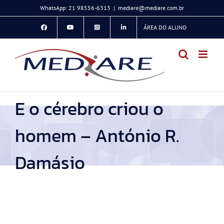
Ir
WhatsApp: 21 98556-6313
|
mediare@mediare.com.br
para
ÁREA DO ALUNO
o
conteúdo
E o cérebro criou o
homem – António R.
Damásio