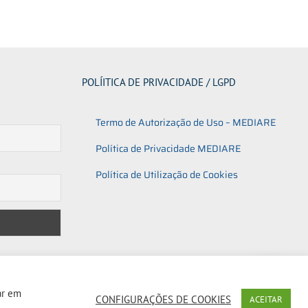
POLÍITICA DE PRIVACIDADE / LGPD
Termo de Autorização de Uso – MEDIARE
Política de Privacidade MEDIARE
Política de Utilização de Cookies
1
ar em
Facebook
YouTube
Instagram
Link
CONFIGURAÇÕES DE COOKIES
ACEITAR