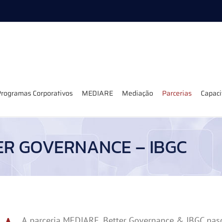
rogramas Corporativos
MEDIARE
Mediação
Parcerias
Capac
TER GOVERNANCE – IBGC
A
parceria MEDIARE, Better Governance & IBGC nasce