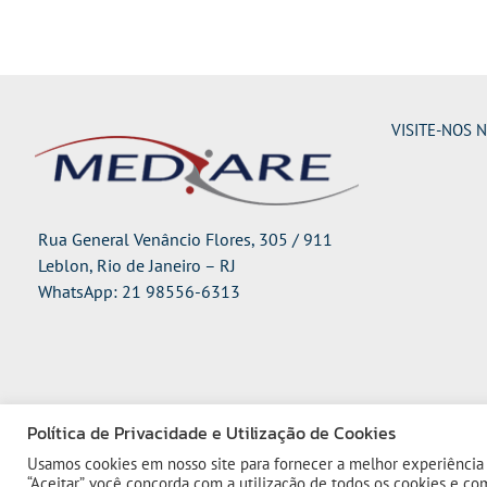
VISITE-NOS 
Rua General Venâncio Flores, 305 / 911
Leblon, Rio de Janeiro – RJ
WhatsApp: 21 98556-6313
Política de Privacidade e Utilização de Cookies
Usamos cookies em nosso site para fornecer a melhor experiência d
© 2023 Mediare | Todos os direitos reservados
“Aceitar”, você concorda com a utilização de todos os cookies e c