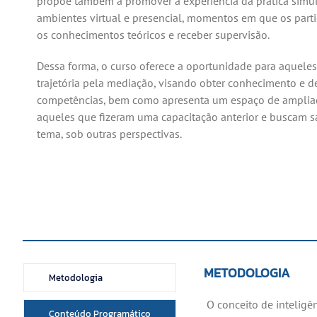
propõe também a promover a experiência da prática simu
ambientes virtual e presencial, momentos em que os parti
os conhecimentos teóricos e receber supervisão.
Dessa forma, o curso oferece a oportunidade para aqueles
trajetória pela mediação, visando obter conhecimento e d
competências, bem como apresenta um espaço de amplia
aqueles que fizeram uma capacitação anterior e buscam s
tema, sob outras perspectivas.
METODOLOGIA
Metodologia
O conceito de inteligê
Conteúdo Programático