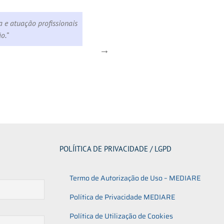
a e atuação profissionais
“O conhecimento das técnicas de
ão.”
e negociação, trouxe-me inegáve
advogado, treinado a opinar e c
POLÍITICA DE PRIVACIDADE / LGPD
Termo de Autorização de Uso – MEDIARE
Política de Privacidade MEDIARE
Política de Utilização de Cookies