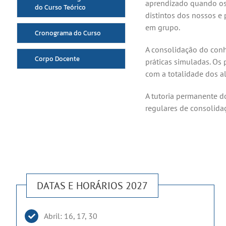
aprendizado quando os
do Curso Teórico
distintos dos nossos e
em grupo.
Cronograma do Curso
A consolidação do conh
Corpo Docente
práticas simuladas. Os
com a totalidade dos a
A tutoria permanente d
regulares de consolida
DATAS E HORÁRIOS 2027
Abril: 16, 17, 30