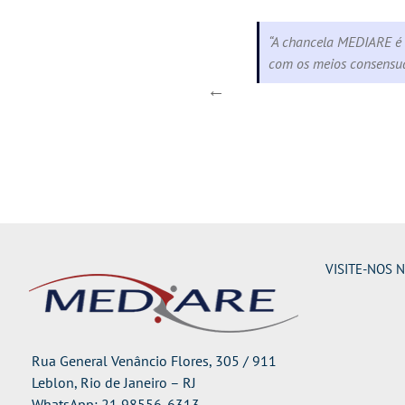
as convencionais de conciliação
“A chancela MEDIARE é b
 ditados pelo modelo mental do
com os meios consensuai
VISITE-NOS 
Rua General Venâncio Flores, 305 / 911
Leblon, Rio de Janeiro – RJ
WhatsApp: 21 98556-6313