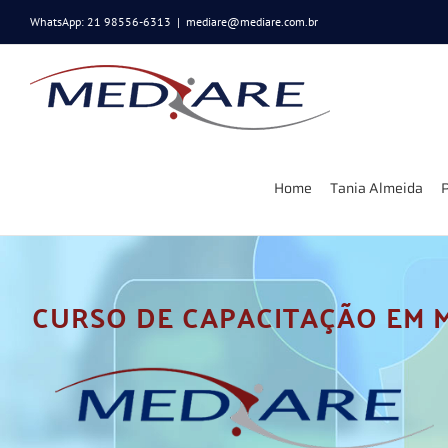
Ir
WhatsApp: 21 98556-6313
|
mediare@mediare.com.br
para
o
conteúdo
Home
Tania Almeida
P
CURSO DE CAPACITAÇÃO EM 