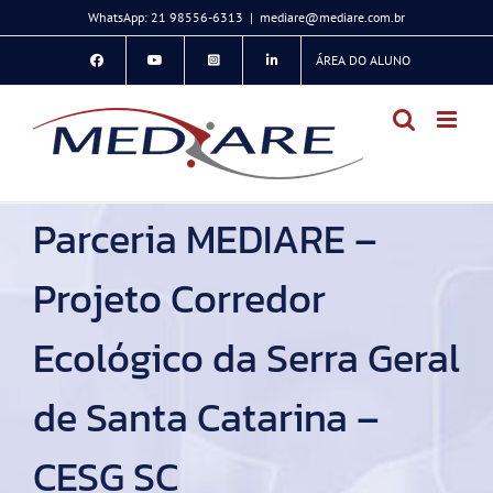
Ir
WhatsApp: 21 98556-6313
|
mediare@mediare.com.br
para
ÁREA DO ALUNO
o
conteúdo
Parceria MEDIARE –
Projeto Corredor
Ecológico da Serra Geral
de Santa Catarina –
CESG SC