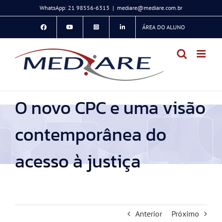
Ir
WhatsApp: 21 98556-6313
|
mediare@mediare.com.br
para
ÁREA DO ALUNO
o
conteúdo
O novo CPC e uma visão
contemporânea do
acesso à justiça
Anterior
Próximo