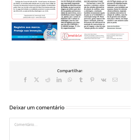
Compartilhar:
Facebook
X
Reddit
LinkedIn
WhatsApp
Tumblr
Pinterest
Vk
E-
mail
Deixar um comentário
Comentário