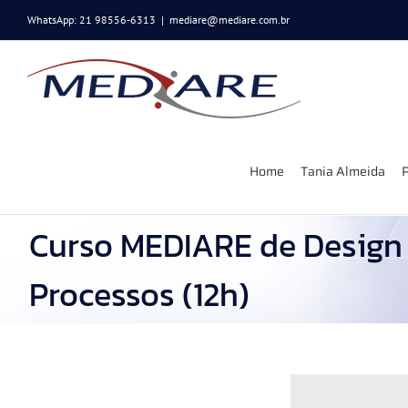
Ir
WhatsApp: 21 98556-6313
|
mediare@mediare.com.br
para
o
conteúdo
Home
Tania Almeida
P
Curso MEDIARE de Design 
Processos (12h)