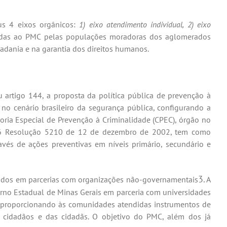
us 4 eixos orgânicos:
1) eixo atendimento individual, 2) eixo
adas ao PMC pelas populações moradoras dos aglomerados
idadania e na garantia dos direitos humanos.
artigo 144, a proposta da política pública de prevenção à
 no cenário brasileiro da segurança pública, configurando a
ia Especial de Prevenção à Criminalidade (CPEC), órgão no
56 Resolução 5210 de 12 de dezembro de 2002, tem como
és de ações preventivas em níveis primário, secundário e
3.
lvidos em parcerias com organizações não-governamentais
A
verno Estadual de Minas Gerais em parceria com universidades
a proporcionando às comunidades atendidas instrumentos de
s cidadãos e das cidadãs. O objetivo do PMC, além dos já