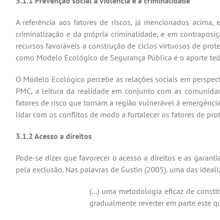
3.1.1 Prevenção social à violência e à
criminalidade
A referência aos fatores de riscos, já mencionados acim
criminalização e da própria criminalidade, e em contraposi
recursos favoráveis a construção de ciclos virtuosos de pro
como Modelo Ecológico de Segurança Pública é o aporte teór
O Modelo Ecológico percebe as relações sociais em perspecti
PMC, a leitura da realidade em conjunto com as comunidade
fatores de risco que tornam a região vulnerável à emergênci
lidar com os conflitos de modo a fortalecer os fatores de pro
3.1.2 Acesso a direitos
Pode-se dizer que favorecer o acesso a direitos e as garant
pela exclusão. Nas palavras de Gustin (2005), uma das ideal
(…) uma metodologia eficaz de constit
gradualmente reverter em parte este q