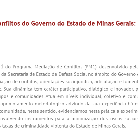
flitos do Governo do Estado de Minas Gerais
:
1
a
do Programa Mediação de Conflitos (PMC), desenvolvido pela 
da Secretaria de Estado de Defesa Social no âmbito do Governo d
iação de conflitos, orientações sociojurídica, articulação e fome
. Sua dinâmica tem caráter participativo, dialógico e inovador,
grupos e comunidades. Atua em níveis individual, coletivo e c
 do aprimoramento metodológico advindo da sua experiência há m
e comunidade, neste sentido, evidenciamos nesta prática a exper
envolvendo instrumentos para a minimização dos riscos sociai
 taxas de criminalidade violenta do Estado de Minas Gerais.