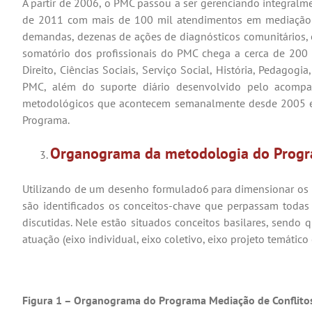
A partir de 2006, o PMC passou a ser gerenciando integral
de 2011 com mais de 100 mil atendimentos em mediação de c
demandas, dezenas de ações de diagnósticos comunitários, e
somatório dos profissionais do PMC chega a cerca de 200 med
Direito, Ciências Sociais, Serviço Social, História, Pedago
PMC, além do suporte diário desenvolvido pelo acompa
metodológicos que acontecem semanalmente desde 2005 e a
Programa.
Organograma da metodologia do Prog
Utilizando de um desenho formulado6
para dimensionar os
são identificados os conceitos-chave que perpassam toda
discutidas. Nele estão situados conceitos basilares, sendo 
atuação (eixo individual, eixo coletivo, eixo projeto temátic
Figura 1 – Organograma do Programa Mediação de Conflito