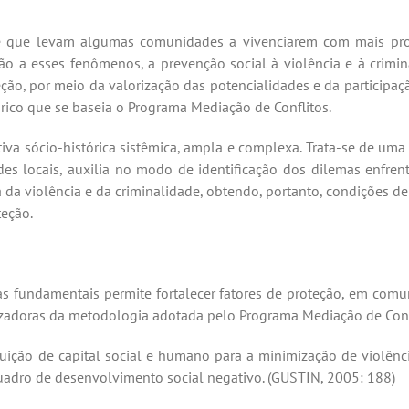
a, e que levam algumas comunidades a vivenciarem com mais pro
ção a esses fenômenos, a prevenção social à violência e à crim
teção, por meio da valorização das potencialidades e da particip
ico que se baseia o Programa Mediação de Conflitos.
va sócio-histórica sistêmica, ampla e complexa. Trata-se de uma
s locais, auxilia no modo de identificação dos dilemas enfrent
a da violência e da criminalidade, obtendo, portanto, condições 
teção.
ias fundamentais permite fortalecer fatores de proteção, em com
izadoras da metodologia adotada pelo Programa Mediação de Confl
uição de capital social e humano para a minimização de violência
uadro de desenvolvimento social negativo. (GUSTIN, 2005:
188)