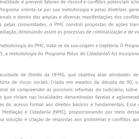
minalidade é
prevenir
fatores de riscos4
e conflitos potenciais e/
 Programa orienta-se por sua metodologia e pelas diretrizes gere
acionais e dentro das amplas e diversas manifestações dos confli
os pelas comunidades, o PMC constrói propostas de ações trans
ediação, diminuindo assim os processos de criminalização e de
vi
etodologia do PMC, trata-se da sua origem e trajetória. O Progra
2005, a metodologia do Programa Pólos de Cidadania5
foi incorpor
culdade de Direito da UFMG, que objetiva aliar atividades d
tória de riscos sociais. Criado em meados da década de 90, o
ral de compreender as possíveis reformas do Judiciário, sobre a
s que viviam nas localidades denominadas favelas e aglomerad
as do acesso formal aos direitos básicos e fundamentais. Ess
 Mediação e Cidadania (NMC), proporcionando por meio dessa 
na solução e criação de respostas
aos
problemas e conflitos ap