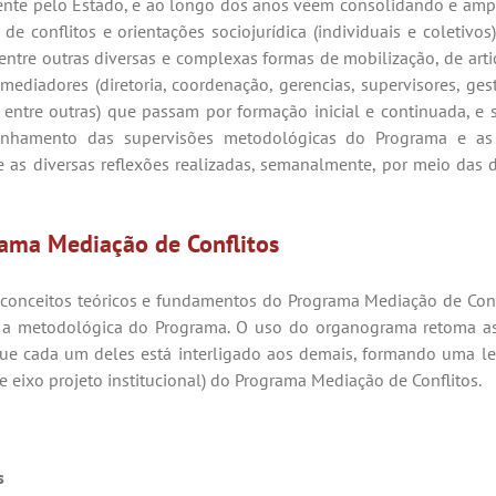
mente pelo Estado, e ao longo dos anos veem consolidando e am
onflitos e orientações sociojurídica (individuais e coletivos),
ntre outras diversas e complexas formas de mobilização, de arti
iadores (diretoria, coordenação, gerencias, supervisores, gesto
gia, entre outras) que passam por formação inicial e continuada
nhamento das supervisões metodológicas do Programa e as c
s diversas reflexões realizadas, semanalmente, por meio das d
rama Mediação de
Conflitos
 conceitos teóricos e fundamentos do Programa Mediação de Con
s a metodológica do Programa. O uso do organograma retoma as
que cada um deles está interligado aos demais, formando uma lei
o e eixo projeto institucional) do Programa Mediação de
Conflitos.
s