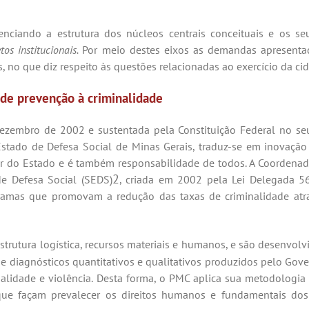
iando a estrutura dos núcleos centrais conceituais e os se
tos institucionais.
Por meio destes eixos as demandas apresent
s, no que diz respeito às questões relacionadas ao exercício da c
 de prevenção à
criminalidade
embro de 2002 e sustentada pela Constituição Federal no seu 
Estado de Defesa Social de Minas Gerais, traduz-se em inovação
 do Estado e é também responsabilidade de todos. A Coordenador
2
de Defesa Social (SEDS)
, criada em 2002 pela Lei Delegada 
ramas que promovam a redução das taxas de criminalidade atrav
trutura logística, recursos materiais e humanos, e são desenvo
 de diagnósticos quantitativos e qualitativos produzidos pelo Go
nalidade e violência. Desta forma, o PMC aplica sua metodologi
as que façam prevalecer os direitos humanos e fundamentais do