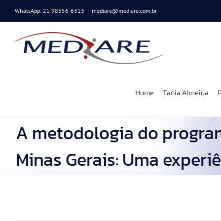
Ir
WhatsApp: 21 98556-6313
|
mediare@mediare.com.br
para
o
conteúdo
Home
Tania Almeida
P
A metodologia do program
Minas Gerais: Uma experi